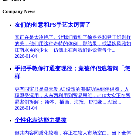
Company News
友们的创意和PS手艺太厉害了
实正在是太冷艳了。让我们看到了徐冬冬和尹子维别样
的美，他们用这种奇特的体例，那结果，或温婉风雅如
江南水乡的少女，仿佛正在向我们诉说着每个...
2026-01-04
手把手教你打通变现径；竟被伴侣逃着问「怎
样
更有同窗只是每天发 AI 设想的海报功课到伴侣圈，入
职即受沉用，从东西利用到贸易思维，✅10大实正在贸
易案例拆解： 绘本、插画、海报、IP抽象... AI设...
2026-01-04
个性化表达能力提拔
但其内容同质化较着，存正在较大市场空白。当下全体